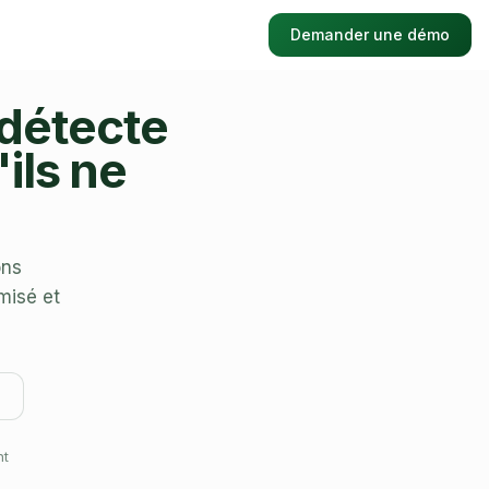
Demander une démo
 détecte
ils ne
ons
misé et
nt