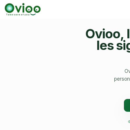
Ovioo, 
les s
Ov
person