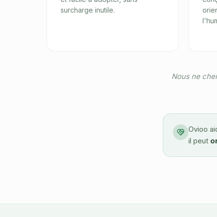
surcharge inutile.
orie
l'hu
Nous ne cher
Ovioo ai
il peut
o