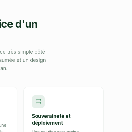
ice d'un
ce très simple côté
assumée et un design
ran.
Souveraineté et
déploiement
 une
la
Une solution souveraine,